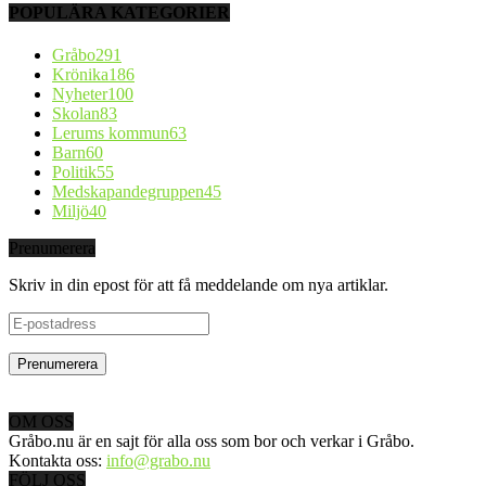
POPULÄRA KATEGORIER
Gråbo
291
Krönika
186
Nyheter
100
Skolan
83
Lerums kommun
63
Barn
60
Politik
55
Medskapandegruppen
45
Miljö
40
Prenumerera
Skriv in din epost för att få meddelande om nya artiklar.
E-
postadress
OM OSS
Gråbo.nu är en sajt för alla oss som bor och verkar i Gråbo.
Kontakta oss:
info@grabo.nu
FÖLJ OSS