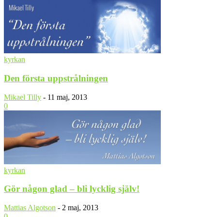
kyrkan
Den första uppstrålningen
Mikael Tilly
-
11 maj, 2013
0
kyrkan
Gör någon glad – bli lycklig själv!
Mattias Algotson
-
2 maj, 2013
0