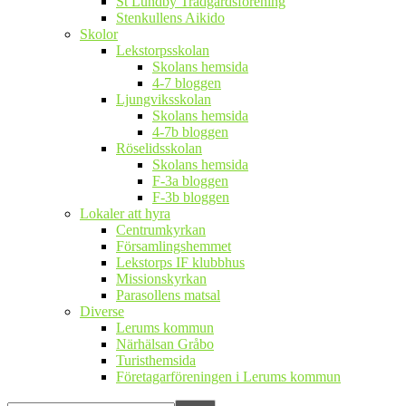
St Lundby Trädgårdsförening
Stenkullens Aikido
Skolor
Lekstorpsskolan
Skolans hemsida
4-7 bloggen
Ljungviksskolan
Skolans hemsida
4-7b bloggen
Röselidsskolan
Skolans hemsida
F-3a bloggen
F-3b bloggen
Lokaler att hyra
Centrumkyrkan
Församlingshemmet
Lekstorps IF klubbhus
Missionskyrkan
Parasollens matsal
Diverse
Lerums kommun
Närhälsan Gråbo
Turisthemsida
Företagarföreningen i Lerums kommun