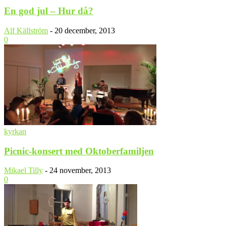
En god jul – Hur då?
Alf Källström
-
20 december, 2013
0
kyrkan
Picnic-konsert med Oktoberfamiljen
Mikael Tilly
-
24 november, 2013
0