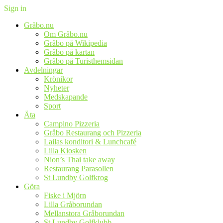
Sign in
Gråbo.nu
Om Gråbo.nu
Gråbo på Wikipedia
Gråbo på kartan
Gråbo på Turisthemsidan
Avdelningar
Krönikor
Nyheter
Medskapande
Sport
Äta
Campino Pizzeria
Gråbo Restaurang och Pizzeria
Lailas konditori & Lunchcafé
Lilla Kiosken
Nion’s Thai take away
Restaurang Parasollen
St Lundby Golfkrog
Göra
Fiske i Mjörn
Lilla Gråborundan
Mellanstora Gråborundan
St Lundby Golfklubb