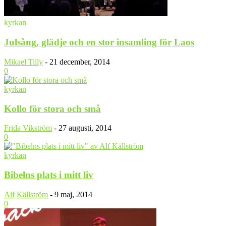
kyrkan
Julsång, glädje och en stor insamling för Laos
Mikael Tilly
-
21 december, 2014
0
kyrkan
Kollo för stora och små
Frida Vikström
-
27 augusti, 2014
0
kyrkan
Bibelns plats i mitt liv
Alf Källström
-
9 maj, 2014
0