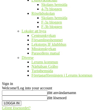
Ljungviksskolan
Skolans hemsida
4-7b bloggen
Röselidsskolan
Skolans hemsida
F-3a bloggen
F-3b bloggen
Lokaler att hyra
Centrumkyrkan
Församlingshemmet
Lekstorps IF klubbhus
Missionskyrkan
Parasollens matsal
Diverse
Lerums kommun
Närhälsan Gråbo
Turisthemsida
Företagarföreningen i Lerums kommun
Sign in
Welcome!
Log into your account
ditt användarnamn
ditt lösenord
Glömt lösenordet?