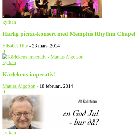
kyrkan
Härlig picnic-konsert med Memphis Rhythm Chapel
Elisabet Tilly
-
23 mars, 2014
0
kyrkan
Kärlekens imperativ!
Mattias Algotson
-
18 februari, 2014
0
kyrkan