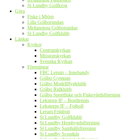
St Lundby Golfkrog
Göra
Fiske i Mjörn
Lilla Gråborundan
Mellanstora Gråborundan
St Lundby Golfklubb
Länkar
Kyrkor
Centrumkyrkan
Missionskyrkan
Svenska Kyrkan
Föreningar
FBC Lerum – Innebandy
Gråbo Gympan
Gråbo Modellflygklubb
Gråbo Ridklubb
Gråbo Sportfiske och Fiskevårdsförening
Lekstorp IF – Bordtennis
Lekstorps IF – Fotboll
Lerum Friidrott
St Lundby Golfklubb
St Lundby Hembygdsförening
St Lundby Samhällsförening
St Lundby Scoutkår