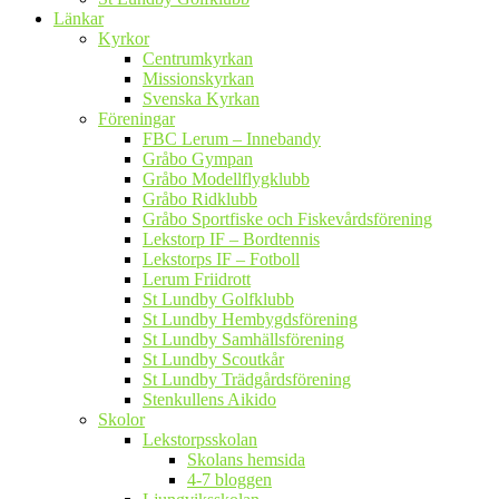
Länkar
Kyrkor
Centrumkyrkan
Missionskyrkan
Svenska Kyrkan
Föreningar
FBC Lerum – Innebandy
Gråbo Gympan
Gråbo Modellflygklubb
Gråbo Ridklubb
Gråbo Sportfiske och Fiskevårdsförening
Lekstorp IF – Bordtennis
Lekstorps IF – Fotboll
Lerum Friidrott
St Lundby Golfklubb
St Lundby Hembygdsförening
St Lundby Samhällsförening
St Lundby Scoutkår
St Lundby Trädgårdsförening
Stenkullens Aikido
Skolor
Lekstorpsskolan
Skolans hemsida
4-7 bloggen