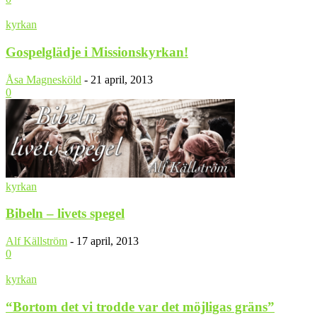
kyrkan
Gospelglädje i Missionskyrkan!
Åsa Magnesköld
-
21 april, 2013
0
kyrkan
Bibeln – livets spegel
Alf Källström
-
17 april, 2013
0
kyrkan
“Bortom det vi trodde var det möjligas gräns”