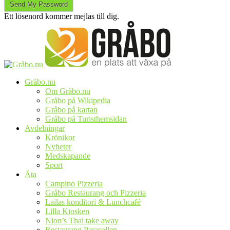
Ett lösenord kommer mejlas till dig.
Gråbo.nu
Om Gråbo.nu
Gråbo på Wikipedia
Gråbo på kartan
Gråbo på Turisthemsidan
Avdelningar
Krönikor
Nyheter
Medskapande
Sport
Äta
Campino Pizzeria
Gråbo Restaurang och Pizzeria
Lailas konditori & Lunchcafé
Lilla Kiosken
Nion’s Thai take away
Restaurang Parasollen