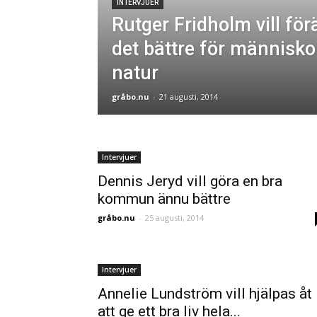
INTERVJUER
Rutger Fridholm vill förä
det bättre för människor
natur
gråbo.nu
-
21 augusti, 2014
Intervjuer
Dennis Jeryd vill göra en bra
kommun ännu bättre
gråbo.nu
-
25 augusti, 2014
Intervjuer
Annelie Lundström vill hjälpas åt
att ge ett bra liv hela...