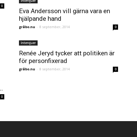
Intervjuer
0
Eva Andersson vill gärna vara en
hjälpande hand
gråbo.nu
-
8 september, 2014
0
Intervjuer
Renée Jeryd tycker att politiken är
för personfixerad
gråbo.nu
-
8 september, 2014
0
..
0