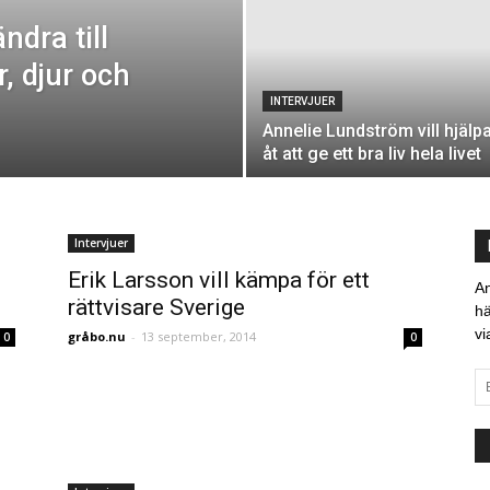
ndra till
, djur och
INTERVJUER
Annelie Lundström vill hjälp
åt att ge ett bra liv hela livet
Intervjuer
Erik Larsson vill kämpa för ett
An
rättvisare Sverige
hä
vi
gråbo.nu
-
13 september, 2014
0
0
E-
po