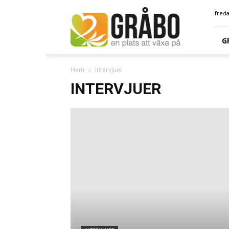
GRÅBO.NU
freda
G
Hem
Intervjuer
INTERVJUER