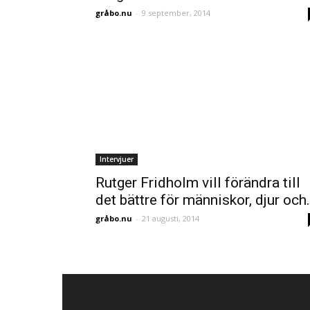
gråbo.nu
-
9 september, 2014
Intervjuer
Rutger Fridholm vill förändra till
det bättre för människor, djur och.
gråbo.nu
-
21 augusti, 2014