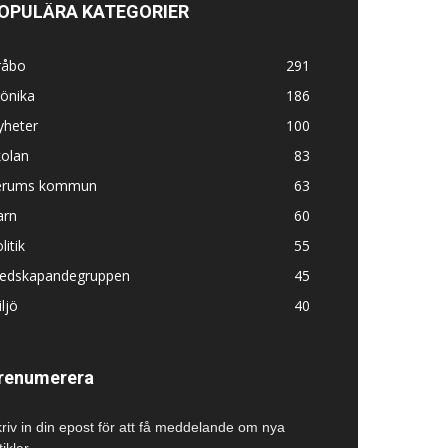
OPULÄRA KATEGORIER
råbo
291
önika
186
yheter
100
kolan
83
erums kommun
63
arn
60
litik
55
edskapandegruppen
45
ljö
40
renumerera
riv in din epost för att få meddelande om nya