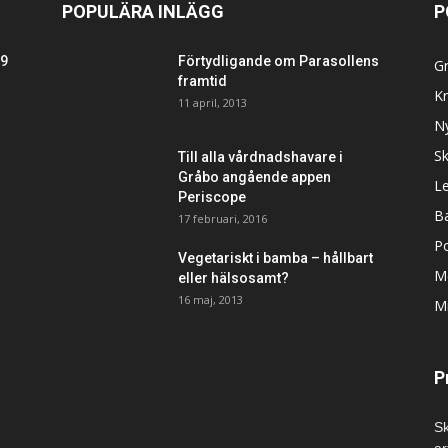
POPULÄRA INLÄGG
P
29
Förtydligande om Parasollens
G
framtid
Kr
11 april, 2013
N
S
Till alla vårdnadshavare i
Gråbo angående appen
L
Periscope
B
17 februari, 2016
Po
Vegetariskt i bamba – hållbart
M
eller hälsosamt?
16 maj, 2013
Mi
P
Sk