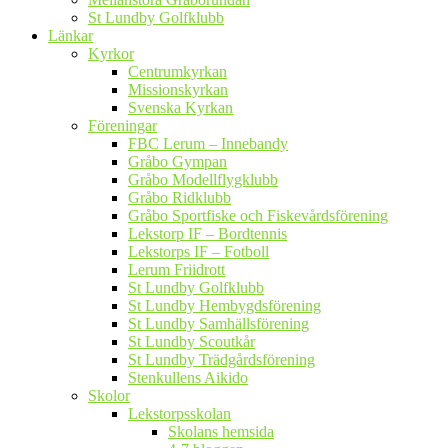
St Lundby Golfklubb
Länkar
Kyrkor
Centrumkyrkan
Missionskyrkan
Svenska Kyrkan
Föreningar
FBC Lerum – Innebandy
Gråbo Gympan
Gråbo Modellflygklubb
Gråbo Ridklubb
Gråbo Sportfiske och Fiskevårdsförening
Lekstorp IF – Bordtennis
Lekstorps IF – Fotboll
Lerum Friidrott
St Lundby Golfklubb
St Lundby Hembygdsförening
St Lundby Samhällsförening
St Lundby Scoutkår
St Lundby Trädgårdsförening
Stenkullens Aikido
Skolor
Lekstorpsskolan
Skolans hemsida