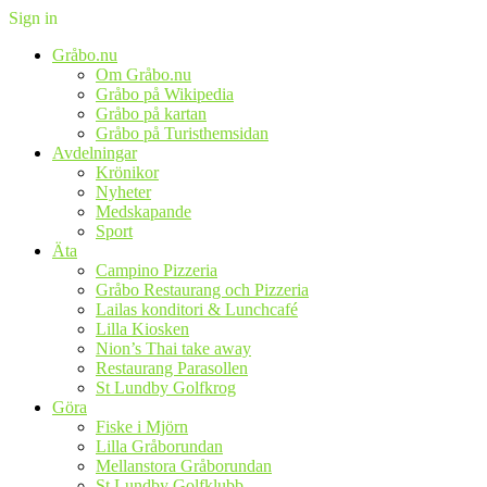
Sign in
Gråbo.nu
Om Gråbo.nu
Gråbo på Wikipedia
Gråbo på kartan
Gråbo på Turisthemsidan
Avdelningar
Krönikor
Nyheter
Medskapande
Sport
Äta
Campino Pizzeria
Gråbo Restaurang och Pizzeria
Lailas konditori & Lunchcafé
Lilla Kiosken
Nion’s Thai take away
Restaurang Parasollen
St Lundby Golfkrog
Göra
Fiske i Mjörn
Lilla Gråborundan
Mellanstora Gråborundan
St Lundby Golfklubb