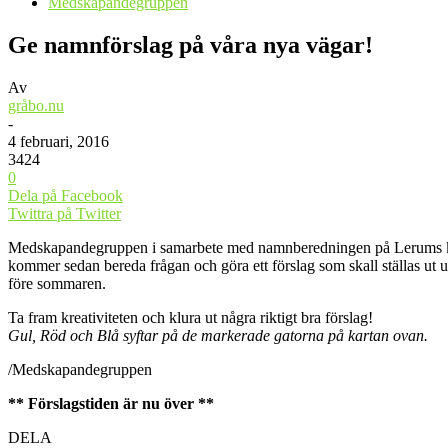
Medskapandegruppen
Ge namnförslag på våra nya vägar!
Av
gråbo.nu
-
4 februari, 2016
3424
0
Dela på Facebook
Twittra på Twitter
Medskapandegruppen i samarbete med namnberedningen på Lerums kom
kommer sedan bereda frågan och göra ett förslag som skall ställas u
före sommaren.
Ta fram kreativiteten och klura ut några riktigt bra förslag!
Gul, Röd och Blå syftar på de markerade gatorna på kartan ovan.
/Medskapandegruppen
** Förslagstiden är nu över **
DELA