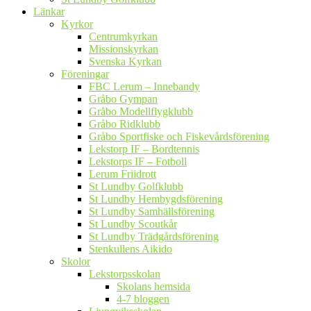
Länkar
Kyrkor
Centrumkyrkan
Missionskyrkan
Svenska Kyrkan
Föreningar
FBC Lerum – Innebandy
Gråbo Gympan
Gråbo Modellflygklubb
Gråbo Ridklubb
Gråbo Sportfiske och Fiskevårdsförening
Lekstorp IF – Bordtennis
Lekstorps IF – Fotboll
Lerum Friidrott
St Lundby Golfklubb
St Lundby Hembygdsförening
St Lundby Samhällsförening
St Lundby Scoutkår
St Lundby Trädgårdsförening
Stenkullens Aikido
Skolor
Lekstorpsskolan
Skolans hemsida
4-7 bloggen