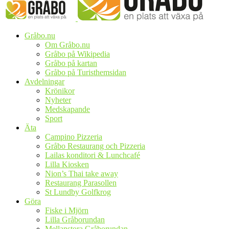
Gråbo.nu
Om Gråbo.nu
Gråbo på Wikipedia
Gråbo på kartan
Gråbo på Turisthemsidan
Avdelningar
Krönikor
Nyheter
Medskapande
Sport
Äta
Campino Pizzeria
Gråbo Restaurang och Pizzeria
Lailas konditori & Lunchcafé
Lilla Kiosken
Nion’s Thai take away
Restaurang Parasollen
St Lundby Golfkrog
Göra
Fiske i Mjörn
Lilla Gråborundan
Mellanstora Gråborundan