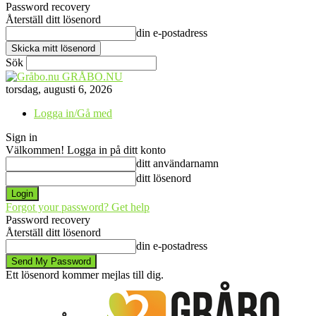
Password recovery
Återställ ditt lösenord
din e-postadress
Sök
GRÅBO.NU
torsdag, augusti 6, 2026
Logga in/Gå med
Sign in
Välkommen! Logga in på ditt konto
ditt användarnamn
ditt lösenord
Forgot your password? Get help
Password recovery
Återställ ditt lösenord
din e-postadress
Ett lösenord kommer mejlas till dig.