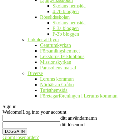
Ljungviksskolan
Skolans hemsida
4-7b bloggen
Röselidsskolan
Skolans hemsida
F-3a bloggen
F-3b bloggen
Lokaler att hyra
Centrumkyrkan
Församlingshemmet
Lekstorps IF klubbhus
Missionskyrkan
Parasollens matsal
Diverse
Lerums kommun
Närhälsan Gråbo
Turisthemsida
Företagarföreningen i Lerums kommun
Sign in
Welcome!
Log into your account
ditt användarnamn
ditt lösenord
Glömt lösenordet?