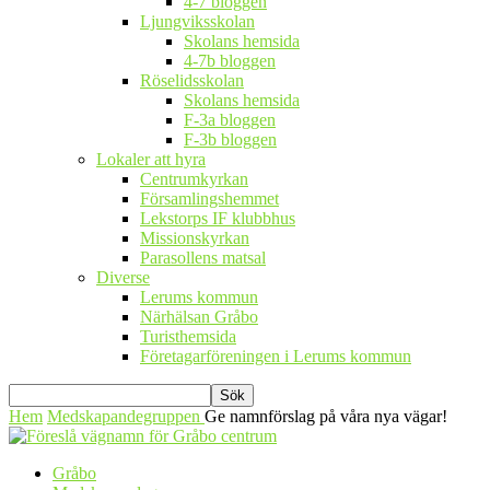
4-7 bloggen
Ljungviksskolan
Skolans hemsida
4-7b bloggen
Röselidsskolan
Skolans hemsida
F-3a bloggen
F-3b bloggen
Lokaler att hyra
Centrumkyrkan
Församlingshemmet
Lekstorps IF klubbhus
Missionskyrkan
Parasollens matsal
Diverse
Lerums kommun
Närhälsan Gråbo
Turisthemsida
Företagarföreningen i Lerums kommun
Hem
Medskapandegruppen
Ge namnförslag på våra nya vägar!
Gråbo