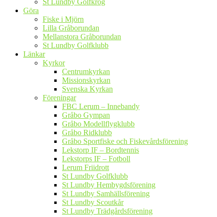
St Lundby Golfkrog
Göra
Fiske i Mjörn
Lilla Gråborundan
Mellanstora Gråborundan
St Lundby Golfklubb
Länkar
Kyrkor
Centrumkyrkan
Missionskyrkan
Svenska Kyrkan
Föreningar
FBC Lerum – Innebandy
Gråbo Gympan
Gråbo Modellflygklubb
Gråbo Ridklubb
Gråbo Sportfiske och Fiskevårdsförening
Lekstorp IF – Bordtennis
Lekstorps IF – Fotboll
Lerum Friidrott
St Lundby Golfklubb
St Lundby Hembygdsförening
St Lundby Samhällsförening
St Lundby Scoutkår
St Lundby Trädgårdsförening