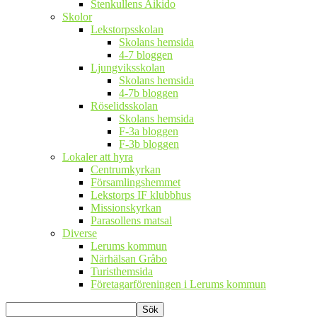
Stenkullens Aikido
Skolor
Lekstorpsskolan
Skolans hemsida
4-7 bloggen
Ljungviksskolan
Skolans hemsida
4-7b bloggen
Röselidsskolan
Skolans hemsida
F-3a bloggen
F-3b bloggen
Lokaler att hyra
Centrumkyrkan
Församlingshemmet
Lekstorps IF klubbhus
Missionskyrkan
Parasollens matsal
Diverse
Lerums kommun
Närhälsan Gråbo
Turisthemsida
Företagarföreningen i Lerums kommun