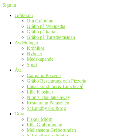
Sign in
Gråbo.nu
Om Gråbo.nu
Gråbo på Wikipedia
Gråbo på kartan
Gråbo på Turisthemsidan
Avdelningar
Krönikor
Nyheter
Medskapande
Sport
Äta
Campino Pizzeria
Gråbo Restaurang och Pizzeria
Lailas konditori & Lunchcafé
Lilla Kiosken
Nion’s Thai take away
Restaurang Parasollen
St Lundby Golfkrog
Göra
Fiske i Mjörn
Lilla Gråborundan
Mellanstora Gråborundan
St Lundby Golfklubb