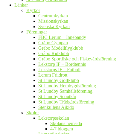
Länkar
Kyrkor
Centrumkyrkan
Missionskyrkan
Svenska Kyrkan
Föreningar
FBC Lerum – Innebandy
Gråbo Gympan
Gråbo Modellflygklubb
Gråbo Ridklubb
Gråbo Sportfiske och Fiskevårdsförening
Lekstorp IF – Bordtennis
Lekstorps IF – Fotboll
Lerum Friidrott
St Lundby Golfklubb
St Lundby Hembygdsförening
St Lundby Samhällsförening
St Lundby Scoutkår
St Lundby Trädgårdsförening
Stenkullens Aikido
Skolor
Lekstorpsskolan
Skolans hemsida
4-7 bloggen