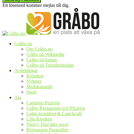
Ett lösenord kommer mejlas till dig.
Gråbo.nu
Om Gråbo.nu
Gråbo på Wikipedia
Gråbo på kartan
Gråbo på Turisthemsidan
Avdelningar
Krönikor
Nyheter
Medskapande
Sport
Äta
Campino Pizzeria
Gråbo Restaurang och Pizzeria
Lailas konditori & Lunchcafé
Lilla Kiosken
Nion’s Thai take away
Restaurang Parasollen