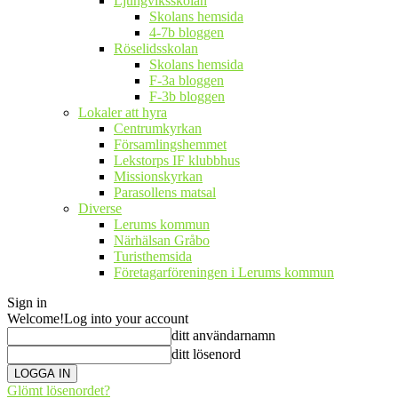
Ljungviksskolan
Skolans hemsida
4-7b bloggen
Röselidsskolan
Skolans hemsida
F-3a bloggen
F-3b bloggen
Lokaler att hyra
Centrumkyrkan
Församlingshemmet
Lekstorps IF klubbhus
Missionskyrkan
Parasollens matsal
Diverse
Lerums kommun
Närhälsan Gråbo
Turisthemsida
Företagarföreningen i Lerums kommun
Sign in
Welcome!
Log into your account
ditt användarnamn
ditt lösenord
Glömt lösenordet?