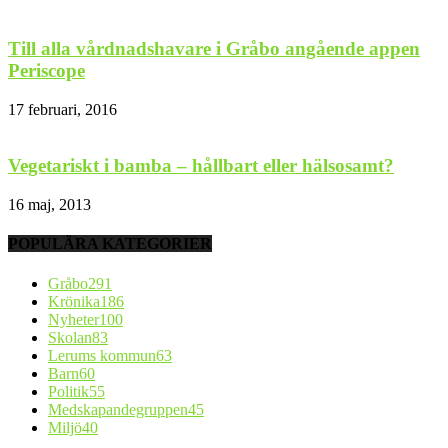
Till alla vårdnadshavare i Gråbo angående appen
Periscope
17 februari, 2016
Vegetariskt i bamba – hållbart eller hälsosamt?
16 maj, 2013
POPULÄRA KATEGORIER
Gråbo
291
Krönika
186
Nyheter
100
Skolan
83
Lerums kommun
63
Barn
60
Politik
55
Medskapandegruppen
45
Miljö
40