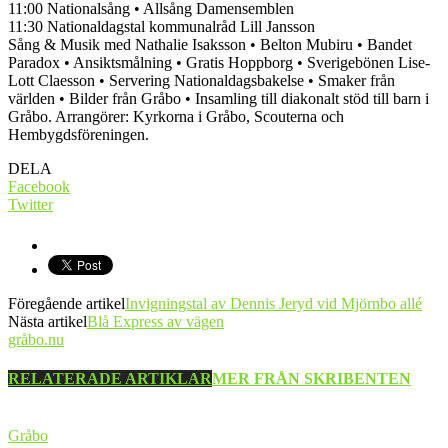
11:00 Nationalsång • Allsång Damensemblen
11:30 Nationaldagstal kommunalråd Lill Jansson
Sång & Musik med Nathalie Isaksson • Belton Mubiru • Bandet
Paradox • Ansiktsmålning • Gratis Hoppborg • Sverigebönen Lise-
Lott Claesson • Servering Nationaldagsbakelse • Smaker från
världen • Bilder från Gråbo • Insamling till diakonalt stöd till barn i
Gråbo. Arrangörer: Kyrkorna i Gråbo, Scouterna och
Hembygdsföreningen.
DELA
Facebook
Twitter
Föregående artikel
Invigningstal av Dennis Jeryd vid Mjörnbo allé
Nästa artikel
Blå Express av vägen
gråbo.nu
RELATERADE ARTIKLAR
MER FRÅN SKRIBENTEN
Gråbo