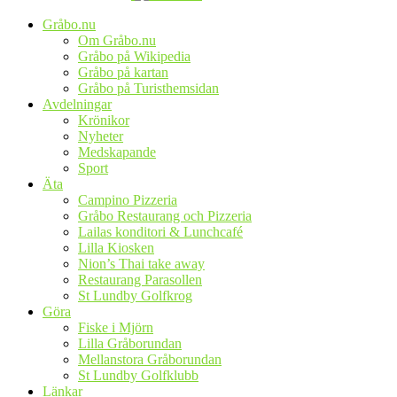
Gråbo.nu
Om Gråbo.nu
Gråbo på Wikipedia
Gråbo på kartan
Gråbo på Turisthemsidan
Avdelningar
Krönikor
Nyheter
Medskapande
Sport
Äta
Campino Pizzeria
Gråbo Restaurang och Pizzeria
Lailas konditori & Lunchcafé
Lilla Kiosken
Nion’s Thai take away
Restaurang Parasollen
St Lundby Golfkrog
Göra
Fiske i Mjörn
Lilla Gråborundan
Mellanstora Gråborundan
St Lundby Golfklubb
Länkar