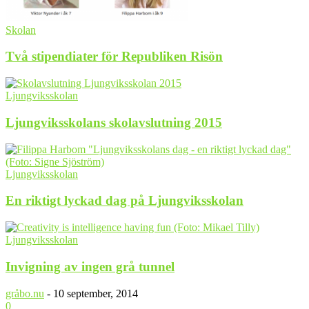
Skolan
Två stipendiater för Republiken Risön
Ljungviksskolan
Ljungviksskolans skolavslutning 2015
Ljungviksskolan
En riktigt lyckad dag på Ljungviksskolan
Ljungviksskolan
Invigning av ingen grå tunnel
gråbo.nu
-
10 september, 2014
0