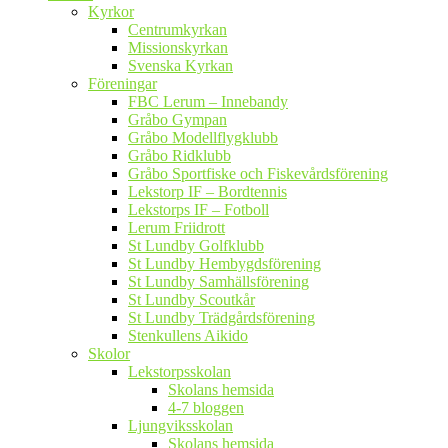
Kyrkor
Centrumkyrkan
Missionskyrkan
Svenska Kyrkan
Föreningar
FBC Lerum – Innebandy
Gråbo Gympan
Gråbo Modellflygklubb
Gråbo Ridklubb
Gråbo Sportfiske och Fiskevårdsförening
Lekstorp IF – Bordtennis
Lekstorps IF – Fotboll
Lerum Friidrott
St Lundby Golfklubb
St Lundby Hembygdsförening
St Lundby Samhällsförening
St Lundby Scoutkår
St Lundby Trädgårdsförening
Stenkullens Aikido
Skolor
Lekstorpsskolan
Skolans hemsida
4-7 bloggen
Ljungviksskolan
Skolans hemsida