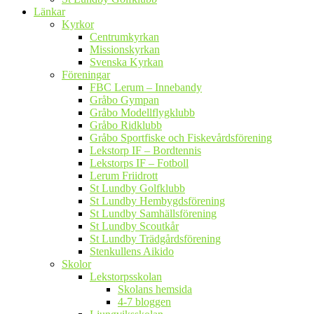
Länkar
Kyrkor
Centrumkyrkan
Missionskyrkan
Svenska Kyrkan
Föreningar
FBC Lerum – Innebandy
Gråbo Gympan
Gråbo Modellflygklubb
Gråbo Ridklubb
Gråbo Sportfiske och Fiskevårdsförening
Lekstorp IF – Bordtennis
Lekstorps IF – Fotboll
Lerum Friidrott
St Lundby Golfklubb
St Lundby Hembygdsförening
St Lundby Samhällsförening
St Lundby Scoutkår
St Lundby Trädgårdsförening
Stenkullens Aikido
Skolor
Lekstorpsskolan
Skolans hemsida
4-7 bloggen