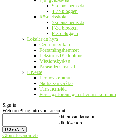
Ljungviksskolan
Skolans hemsida
4-7b bloggen
Röselidsskolan
Skolans hemsida
F-3a bloggen
F-3b bloggen
Lokaler att hyra
Centrumkyrkan
Församlingshemmet
Lekstorps IF klubbhus
Missionskyrkan
Parasollens matsal
Diverse
Lerums kommun
Närhälsan Gråbo
Turisthemsida
Företagarföreningen i Lerums kommun
Sign in
Welcome!
Log into your account
ditt användarnamn
ditt lösenord
Glömt lösenordet?