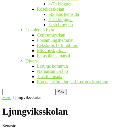
4-7b bloggen
Röselidsskolan
Skolans hemsida
F-3a bloggen
F-3b bloggen
Lokaler att hyra
Centrumkyrkan
Församlingshemmet
Lekstorps IF klubbhus
Missionskyrkan
Parasollens matsal
Diverse
Lerums kommun
Närhälsan Gråbo
Turisthemsida
Företagarföreningen i Lerums kommun
Hem
Ljungviksskolan
Ljungviksskolan
Senaste