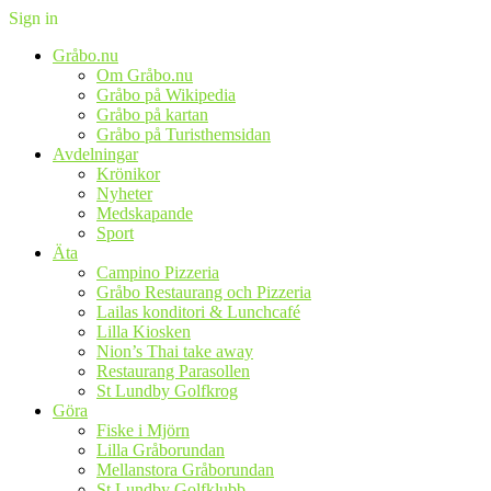
Sign in
Gråbo.nu
Om Gråbo.nu
Gråbo på Wikipedia
Gråbo på kartan
Gråbo på Turisthemsidan
Avdelningar
Krönikor
Nyheter
Medskapande
Sport
Äta
Campino Pizzeria
Gråbo Restaurang och Pizzeria
Lailas konditori & Lunchcafé
Lilla Kiosken
Nion’s Thai take away
Restaurang Parasollen
St Lundby Golfkrog
Göra
Fiske i Mjörn
Lilla Gråborundan
Mellanstora Gråborundan
St Lundby Golfklubb