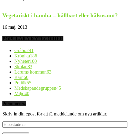
Vegetariskt i bamba – hållbart eller hälsosamt?
16 maj, 2013
POPULÄRA KATEGORIER
Gråbo
291
Krönika
186
Nyheter
100
Skolan
83
Lerums kommun
63
Barn
60
Politik
55
Medskapandegruppen
45
Miljö
40
Prenumerera
Skriv in din epost för att få meddelande om nya artiklar.
E-
postadress