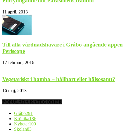
Förtydligande om Parasollens framtid
11 april, 2013
Till alla vårdnadshavare i Gråbo angående appen
Periscope
17 februari, 2016
Vegetariskt i bamba – hållbart eller hälsosamt?
16 maj, 2013
POPULÄRA KATEGORIER
Gråbo
291
Krönika
186
Nyheter
100
Skolan
83