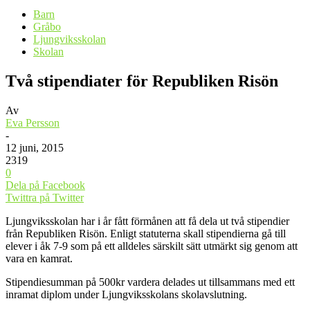
Barn
Gråbo
Ljungviksskolan
Skolan
Två stipendiater för Republiken Risön
Av
Eva Persson
-
12 juni, 2015
2319
0
Dela på Facebook
Twittra på Twitter
Ljungviksskolan har i år fått förmånen att få dela ut två stipendier
från Republiken Risön. Enligt statuterna skall stipendierna gå till
elever i åk 7-9 som på ett alldeles särskilt sätt utmärkt sig genom att
vara en kamrat.
Stipendiesumman på 500kr vardera delades ut tillsammans med ett
inramat diplom under Ljungviksskolans skolavslutning.