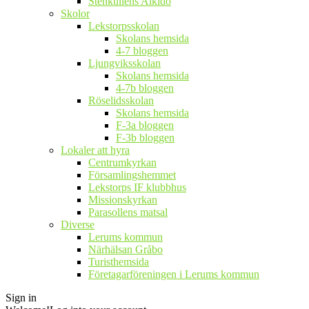
Stenkullens Aikido
Skolor
Lekstorpsskolan
Skolans hemsida
4-7 bloggen
Ljungviksskolan
Skolans hemsida
4-7b bloggen
Röselidsskolan
Skolans hemsida
F-3a bloggen
F-3b bloggen
Lokaler att hyra
Centrumkyrkan
Församlingshemmet
Lekstorps IF klubbhus
Missionskyrkan
Parasollens matsal
Diverse
Lerums kommun
Närhälsan Gråbo
Turisthemsida
Företagarföreningen i Lerums kommun
Sign in