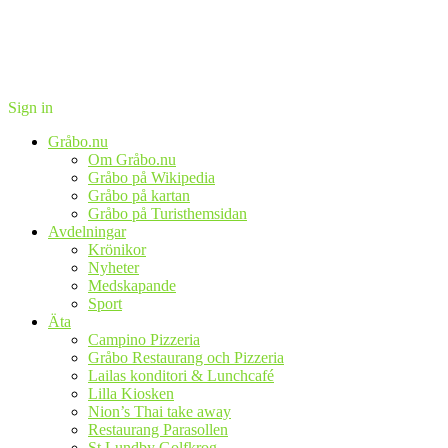
Sign in
Gråbo.nu
Om Gråbo.nu
Gråbo på Wikipedia
Gråbo på kartan
Gråbo på Turisthemsidan
Avdelningar
Krönikor
Nyheter
Medskapande
Sport
Äta
Campino Pizzeria
Gråbo Restaurang och Pizzeria
Lailas konditori & Lunchcafé
Lilla Kiosken
Nion’s Thai take away
Restaurang Parasollen
St Lundby Golfkrog