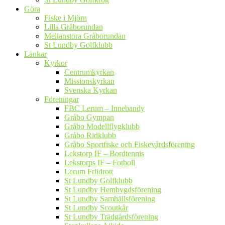
Göra
Fiske i Mjörn
Lilla Gråborundan
Mellanstora Gråborundan
St Lundby Golfklubb
Länkar
Kyrkor
Centrumkyrkan
Missionskyrkan
Svenska Kyrkan
Föreningar
FBC Lerum – Innebandy
Gråbo Gympan
Gråbo Modellflygklubb
Gråbo Ridklubb
Gråbo Sportfiske och Fiskevårdsförening
Lekstorp IF – Bordtennis
Lekstorps IF – Fotboll
Lerum Friidrott
St Lundby Golfklubb
St Lundby Hembygdsförening
St Lundby Samhällsförening
St Lundby Scoutkår
St Lundby Trädgårdsförening