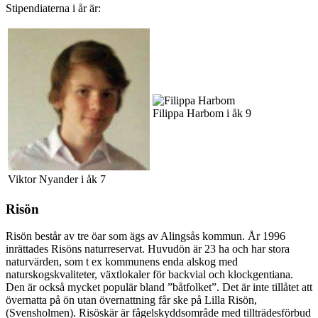
Stipendiaterna i år är:
Filippa Harbom i åk 9
Viktor Nyander i åk 7
Risön
Risön består av tre öar som ägs av Alingsås kommun. År 1996
inrättades Risöns naturreservat. Huvudön är 23 ha och har stora
naturvärden, som t ex kommunens enda alskog med
naturskogskvaliteter, växtlokaler för backvial och klockgentiana.
Den är också mycket populär bland ”båtfolket”. Det är inte tillåtet att
övernatta på ön utan övernattning får ske på Lilla Risön,
(Svensholmen). Risöskär är fågelskyddsområde med tillträdesförbud