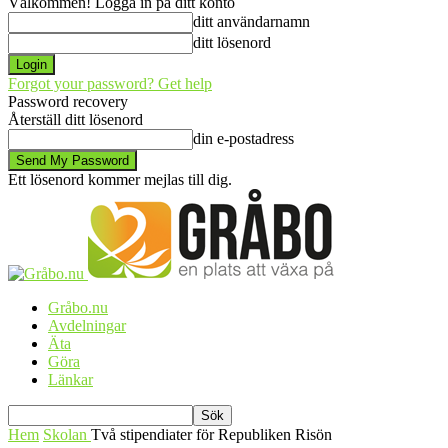
Välkommen! Logga in på ditt konto
ditt användarnamn
ditt lösenord
Forgot your password? Get help
Password recovery
Återställ ditt lösenord
din e-postadress
Ett lösenord kommer mejlas till dig.
Gråbo.nu
Avdelningar
Äta
Göra
Länkar
Hem
Skolan
Två stipendiater för Republiken Risön