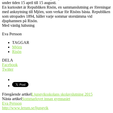
under tiden 15 april till 15 augusti.
En kuriositet är Republiken Risön, en sammanslutning av föreningar
med anknytning till Mjörn, som verkar för Risöns bästa. Republiken
som utropades 1894, håller varje sommar storstämma vid
djuphamnen på Risön.
Med vänlig hälsning
Eva Persson
TAGGAR
Mjörn
Risön
DELA
Facebook
Twitter
Föregående artikel
Ljungviksskolans skolavslutning 2015
Nästa artikel
Sommarlovet innan gymnasiet
Eva Persson
http://www.lerum.se/ljungvik