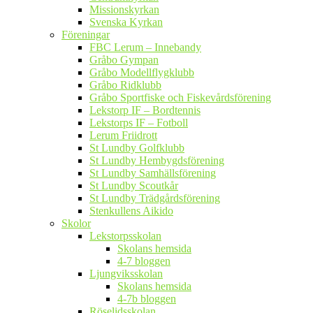
Missionskyrkan
Svenska Kyrkan
Föreningar
FBC Lerum – Innebandy
Gråbo Gympan
Gråbo Modellflygklubb
Gråbo Ridklubb
Gråbo Sportfiske och Fiskevårdsförening
Lekstorp IF – Bordtennis
Lekstorps IF – Fotboll
Lerum Friidrott
St Lundby Golfklubb
St Lundby Hembygdsförening
St Lundby Samhällsförening
St Lundby Scoutkår
St Lundby Trädgårdsförening
Stenkullens Aikido
Skolor
Lekstorpsskolan
Skolans hemsida
4-7 bloggen
Ljungviksskolan
Skolans hemsida
4-7b bloggen
Röselidsskolan