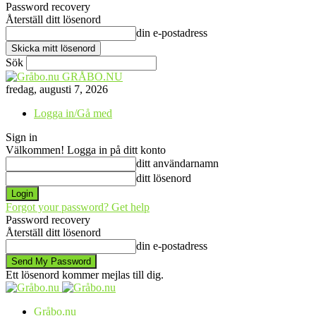
Password recovery
Återställ ditt lösenord
din e-postadress
Sök
GRÅBO.NU
fredag, augusti 7, 2026
Logga in/Gå med
Sign in
Välkommen! Logga in på ditt konto
ditt användarnamn
ditt lösenord
Forgot your password? Get help
Password recovery
Återställ ditt lösenord
din e-postadress
Ett lösenord kommer mejlas till dig.
Gråbo.nu