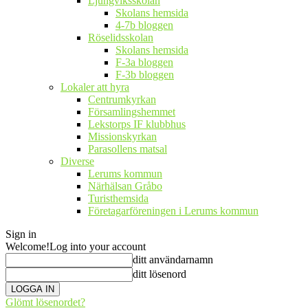
Ljungviksskolan
Skolans hemsida
4-7b bloggen
Röselidsskolan
Skolans hemsida
F-3a bloggen
F-3b bloggen
Lokaler att hyra
Centrumkyrkan
Församlingshemmet
Lekstorps IF klubbhus
Missionskyrkan
Parasollens matsal
Diverse
Lerums kommun
Närhälsan Gråbo
Turisthemsida
Företagarföreningen i Lerums kommun
Sign in
Welcome!
Log into your account
ditt användarnamn
ditt lösenord
Glömt lösenordet?