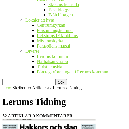
Skolans hemsida
F-3a bloggen
F-3b bloggen
Lokaler att hyra
Centrumkyrkan
Församlingshemmet
Lekstorps IF klubbhus
Missionskyrkan
Parasollens matsal
Diverse
Lerums kommun
Närhälsan Gråbo
Turisthemsida
Företagarföreningen i Lerums kommun
Hem
Skribenter
Artiklar av Lerums Tidning
Lerums Tidning
52 ARTIKLAR
0 KOMMENTARER