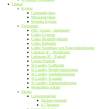
Länkar
Kyrkor
Centrumkyrkan
Missionskyrkan
Svenska Kyrkan
Föreningar
FBC Lerum – Innebandy
Gråbo Gympan
Gråbo Modellflygklubb
Gråbo Ridklubb
Gråbo Sportfiske och Fiskevårdsförening
Lekstorp IF – Bordtennis
Lekstorps IF – Fotboll
Lerum Friidrott
St Lundby Golfklubb
St Lundby Hembygdsförening
St Lundby Samhällsförening
St Lundby Scoutkår
St Lundby Trädgårdsförening
Stenkullens Aikido
Skolor
Lekstorpsskolan
Skolans hemsida
4-7 bloggen