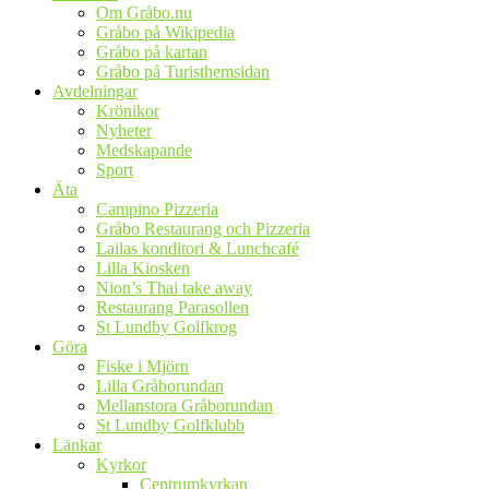
Om Gråbo.nu
Gråbo på Wikipedia
Gråbo på kartan
Gråbo på Turisthemsidan
Avdelningar
Krönikor
Nyheter
Medskapande
Sport
Äta
Campino Pizzeria
Gråbo Restaurang och Pizzeria
Lailas konditori & Lunchcafé
Lilla Kiosken
Nion’s Thai take away
Restaurang Parasollen
St Lundby Golfkrog
Göra
Fiske i Mjörn
Lilla Gråborundan
Mellanstora Gråborundan
St Lundby Golfklubb
Länkar
Kyrkor
Centrumkyrkan