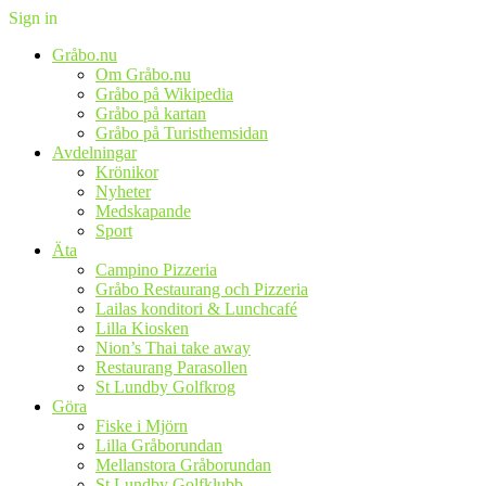
Sign in
Gråbo.nu
Om Gråbo.nu
Gråbo på Wikipedia
Gråbo på kartan
Gråbo på Turisthemsidan
Avdelningar
Krönikor
Nyheter
Medskapande
Sport
Äta
Campino Pizzeria
Gråbo Restaurang och Pizzeria
Lailas konditori & Lunchcafé
Lilla Kiosken
Nion’s Thai take away
Restaurang Parasollen
St Lundby Golfkrog
Göra
Fiske i Mjörn
Lilla Gråborundan
Mellanstora Gråborundan
St Lundby Golfklubb