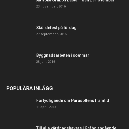
Att söka Gråbos bästa – den 29 november
23 november, 2016
Skördefest på lördag
27 september, 2016
Byggnadsarbeten i sommar
28 juni, 2016
POPULÄRA INLÄGG
Förtydligande om Parasollens framtid
11 april, 2013
Till alla vårdnadshavare i Gråbo angående