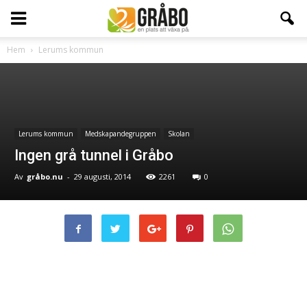
Hem
Lerums kommun
Lerums kommun
Medskapandegruppen
Skolan
Ingen grå tunnel i Gråbo
Av
gråbo.nu
-
29 augusti, 2014
2261
0