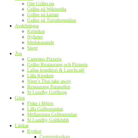
Om Gråbo.nu
Gråbo på Wikipedia
Gråbo på kartan
Gråbo på Turisthemsidan
Avdelningar
Krönikor
Nyheter
Medskapande
Sport
Äta
Campino Pizzeria
Gråbo Restaurang och Pizzeria
Lailas konditori & Lunchcafé
Lilla Kiosken
Nion’s Thai take away
Restaurang Parasollen
St Lundby Golfkrog
Göra
Fiske i Mjörn
Lilla Gråborundan
Mellanstora Gråborundan
St Lundby Golfklubb
Länkar
Kyrkor
Centrumkyrkan