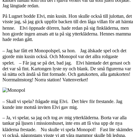
kändes nästan som om det i själva verket var då som julen började.
Jag längtade redan.
På Lugnet bodde Elvi, min kusin. Hon skulle också till julottan, det
visste jag, så jag gick uppför backen till den låga villan för att hämta
henne. Elvi öppnade dörren, hade redan på sig finkläderna, men
hon gjorde ingen ansats att ta på sig ytterkläderna. Hennes mamma
hade redan gått.
– Jag har fått ett Monopolspel, sa hon. Jag älskade spel och det
gjorde min kusin också. Och Monopol var det allra roligaste
spelet. – Får jag se på det, bad jag. Elvi hämtade det genast och
det var så fint. Kartongen lyste ny och blank. De små figurerna var
så nätta och ändå så fint formade. Och gatukorten, alla gatukorten!
Norrmalmstorg! Norra station! Vattenverket!
– Skall vi spela? frågade mig Elvi. Det blev för frestande. Jag
kunde inte motstå inviten Elvi gav mig.
– Ja, vi spelar, sa jag och tog av mig ytterkläderna. Borta var alla
tankar på ljusen i missionshuset, inte ens att få visa upp de nya
kläderna frestade. Nu skulle vi spela Monopol! Fast lite skämdes
vi också, någonstans visste vi att våra mammor skulle bli ledsna.