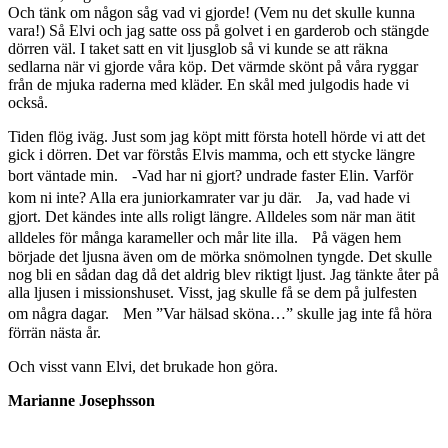
Och tänk om någon såg vad vi gjorde! (Vem nu det skulle kunna
vara!) Så Elvi och jag satte oss på golvet i en garderob och stängde
dörren väl. I taket satt en vit ljusglob så vi kunde se att räkna
sedlarna när vi gjorde våra köp. Det värmde skönt på våra ryggar
från de mjuka raderna med kläder. En skål med julgodis hade vi
också.
Tiden flög iväg. Just som jag köpt mitt första hotell hörde vi att det
gick i dörren. Det var förstås Elvis mamma, och ett stycke längre
bort väntade min. -Vad har ni gjort? undrade faster Elin. Varför
kom ni inte? Alla era juniorkamrater var ju där. Ja, vad hade vi
gjort. Det kändes inte alls roligt längre. Alldeles som när man ätit
alldeles för många karameller och mår lite illa. På vägen hem
började det ljusna även om de mörka snömolnen tyngde. Det skulle
nog bli en sådan dag då det aldrig blev riktigt ljust. Jag tänkte åter på
alla ljusen i missionshuset. Visst, jag skulle få se dem på julfesten
om några dagar. Men ”Var hälsad sköna…” skulle jag inte få höra
förrän nästa år.
Och visst vann Elvi, det brukade hon göra.
Marianne Josephsson