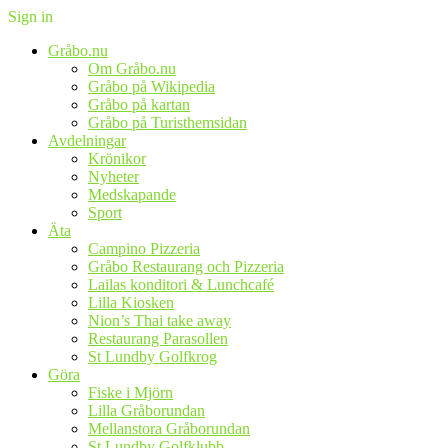
Sign in
Gråbo.nu
Om Gråbo.nu
Gråbo på Wikipedia
Gråbo på kartan
Gråbo på Turisthemsidan
Avdelningar
Krönikor
Nyheter
Medskapande
Sport
Äta
Campino Pizzeria
Gråbo Restaurang och Pizzeria
Lailas konditori & Lunchcafé
Lilla Kiosken
Nion’s Thai take away
Restaurang Parasollen
St Lundby Golfkrog
Göra
Fiske i Mjörn
Lilla Gråborundan
Mellanstora Gråborundan
St Lundby Golfklubb