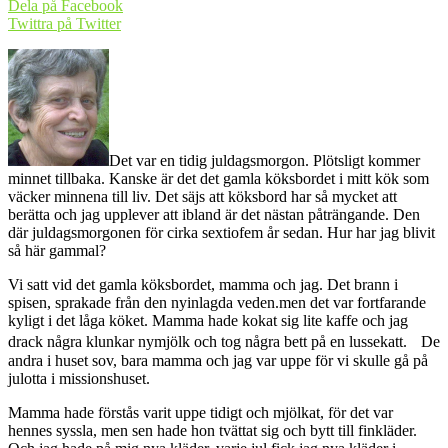
Dela på Facebook
Twittra på Twitter
Det var en tidig juldagsmorgon. Plötsligt kommer
minnet tillbaka. Kanske är det det gamla köksbordet i mitt kök som
väcker minnena till liv. Det säjs att köksbord har så mycket att
berätta och jag upplever att ibland är det nästan påträngande. Den
där juldagsmorgonen för cirka sextiofem år sedan. Hur har jag blivit
så här gammal?
Vi satt vid det gamla köksbordet, mamma och jag. Det brann i
spisen, sprakade från den nyinlagda veden.men det var fortfarande
kyligt i det låga köket. Mamma hade kokat sig lite kaffe och jag
drack några klunkar nymjölk och tog några bett på en lussekatt. De
andra i huset sov, bara mamma och jag var uppe för vi skulle gå på
julotta i missionshuset.
Mamma hade förstås varit uppe tidigt och mjölkat, för det var
hennes syssla, men sen hade hon tvättat sig och bytt till finkläder.