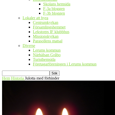
Skolans hemsida
F-3a bloggen
F-3b bloggen
Lokaler att hyra
Centrumkyrkan
Församlingshemmet
Lekstorps IF klubbhus
Missionskyrkan
Parasollens matsal
Diverse
Lerums kommun
Närhälsan Gråbo
Turisthemsida
Företagarföreningen i Lerums kommun
Hem
Historia
Julotta med förhinder