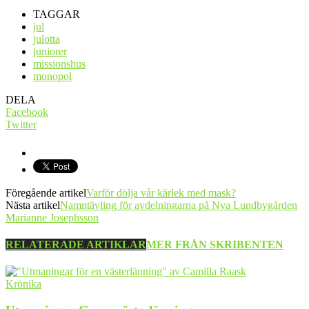
TAGGAR
jul
julotta
juniorer
missionshus
monopol
DELA
Facebook
Twitter
Föregående artikel
Varför dölja vår kärlek med mask?
Nästa artikel
Namntävling för avdelningarna på Nya Lundbygården
Marianne Josephsson
RELATERADE ARTIKLAR
MER FRÅN SKRIBENTEN
Krönika