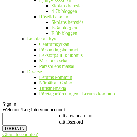
Ljungviksskolan
Skolans hemsida
4-7b bloggen
Röselidsskolan
Skolans hemsida
F-3a bloggen
F-3b bloggen
Lokaler att hyra
Centrumkyrkan
Församlingshemmet
Lekstorps IF klubbhus
Missionskyrkan
Parasollens matsal
Diverse
Lerums kommun
Närhälsan Gråbo
Turisthemsida
Företagarföreningen i Lerums kommun
Sign in
Welcome!
Log into your account
ditt användarnamn
ditt lösenord
Glömt lösenordet?