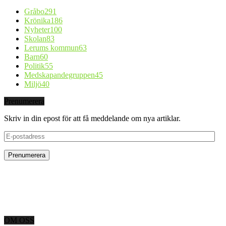
Gråbo
291
Krönika
186
Nyheter
100
Skolan
83
Lerums kommun
63
Barn
60
Politik
55
Medskapandegruppen
45
Miljö
40
Prenumerera
Skriv in din epost för att få meddelande om nya artiklar.
E-
postadress
OM OSS