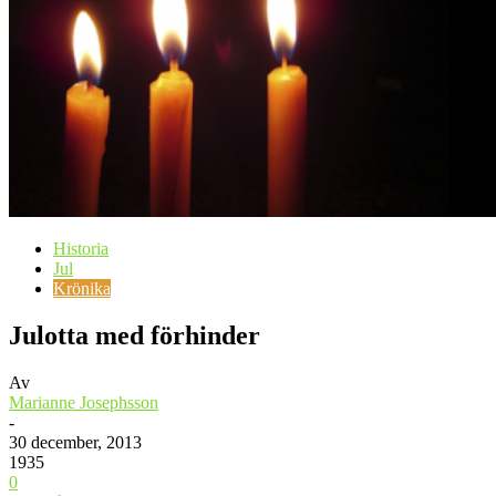
Historia
Jul
Krönika
Julotta med förhinder
Av
Marianne Josephsson
-
30 december, 2013
1935
0