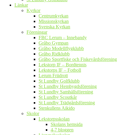
Länkar
Kyrkor
Centrumkyrkan
Missionskyrkan
Svenska Kyrkan
Föreningar
FBC Lerum – Innebandy
Gråbo Gympan
Gråbo Modellflygklubb
Gråbo Ridklubb
Gråbo Sportfiske och Fiskevårdsförening
Lekstorp IF – Bordtennis
Lekstorps IF – Fotboll
Lerum Friidrott
St Lundby Golfklubb
St Lundby Hembygdsförening
St Lundby Samhällsförening
St Lundby Scoutkår
St Lundby Trädgårdsförening
Stenkullens Aikido
Skolor
Lekstorpsskolan
Skolans hemsida
4-7 bloggen