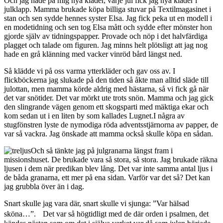
Och jag hade på mig nya kläder, varje jul fick jag nya kläder i
julklapp. Mamma brukade köpa billiga stuvar på Textilmagasinet i
stan och sen sydde hennes syster Elsa. Jag fick peka ut en modell i
en modetidning och sen tog Elsa mått och sydde efter mönster hon
gjorde själv av tidningspapper. Provade och nöp i det halvfärdiga
plagget och talade om figuren. Jag minns helt plötsligt att jag nog
hade en grå klänning med vacker vinröd bård längst ned.
Så klädde vi på oss varma ytterkläder och gav oss av. I
flickböckerna jag slukade på den tiden så åkte man alltid släde till
julottan, men mamma körde aldrig med hästarna, så vi fick gå när
det var snötider. Det var mörkt ute trots snön. Mamma och jag gick
den slingrande vägen genom ett skogsparti med mäktiga ekar och
kom sedan ut i en liten by som kallades Lugnet.I några av
stugfönstren lyste de nymodiga röda adventsstjärnorna av papper, de
var så vackra. Jag önskade att mamma också skulle köpa en sådan.
Och så tänkte jag på julgranarna längst fram i
missionshuset. De brukade vara så stora, så stora. Jag brukade räkna
ljusen i dem när predikan blev lång. Det var inte samma antal ljus i
de båda granarna, ett mer på ena sidan. Varför var det så? Det kan
jag grubbla över än i dag.
Snart skulle jag vara där, snart skulle vi sjunga: ”Var hälsad
sköna…”. Det var så högtidligt med de där orden i psalmen, det