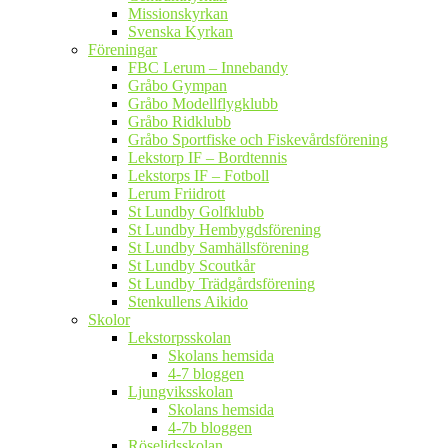
Missionskyrkan
Svenska Kyrkan
Föreningar
FBC Lerum – Innebandy
Gråbo Gympan
Gråbo Modellflygklubb
Gråbo Ridklubb
Gråbo Sportfiske och Fiskevårdsförening
Lekstorp IF – Bordtennis
Lekstorps IF – Fotboll
Lerum Friidrott
St Lundby Golfklubb
St Lundby Hembygdsförening
St Lundby Samhällsförening
St Lundby Scoutkår
St Lundby Trädgårdsförening
Stenkullens Aikido
Skolor
Lekstorpsskolan
Skolans hemsida
4-7 bloggen
Ljungviksskolan
Skolans hemsida
4-7b bloggen
Röselidsskolan