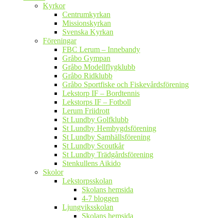
Kyrkor
Centrumkyrkan
Missionskyrkan
Svenska Kyrkan
Föreningar
FBC Lerum – Innebandy
Gråbo Gympan
Gråbo Modellflygklubb
Gråbo Ridklubb
Gråbo Sportfiske och Fiskevårdsförening
Lekstorp IF – Bordtennis
Lekstorps IF – Fotboll
Lerum Friidrott
St Lundby Golfklubb
St Lundby Hembygdsförening
St Lundby Samhällsförening
St Lundby Scoutkår
St Lundby Trädgårdsförening
Stenkullens Aikido
Skolor
Lekstorpsskolan
Skolans hemsida
4-7 bloggen
Ljungviksskolan
Skolans hemsida