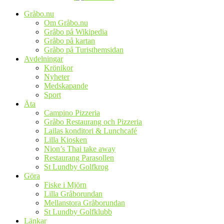
Gråbo.nu
Om Gråbo.nu
Gråbo på Wikipedia
Gråbo på kartan
Gråbo på Turisthemsidan
Avdelningar
Krönikor
Nyheter
Medskapande
Sport
Äta
Campino Pizzeria
Gråbo Restaurang och Pizzeria
Lailas konditori & Lunchcafé
Lilla Kiosken
Nion’s Thai take away
Restaurang Parasollen
St Lundby Golfkrog
Göra
Fiske i Mjörn
Lilla Gråborundan
Mellanstora Gråborundan
St Lundby Golfklubb
Länkar