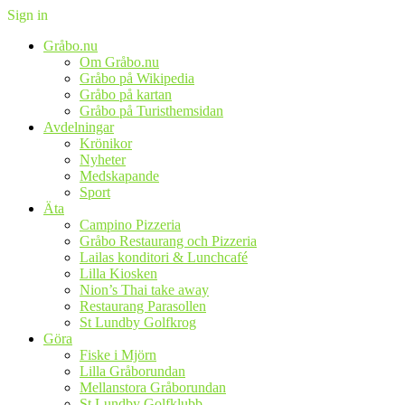
Sign in
Gråbo.nu
Om Gråbo.nu
Gråbo på Wikipedia
Gråbo på kartan
Gråbo på Turisthemsidan
Avdelningar
Krönikor
Nyheter
Medskapande
Sport
Äta
Campino Pizzeria
Gråbo Restaurang och Pizzeria
Lailas konditori & Lunchcafé
Lilla Kiosken
Nion’s Thai take away
Restaurang Parasollen
St Lundby Golfkrog
Göra
Fiske i Mjörn
Lilla Gråborundan
Mellanstora Gråborundan
St Lundby Golfklubb