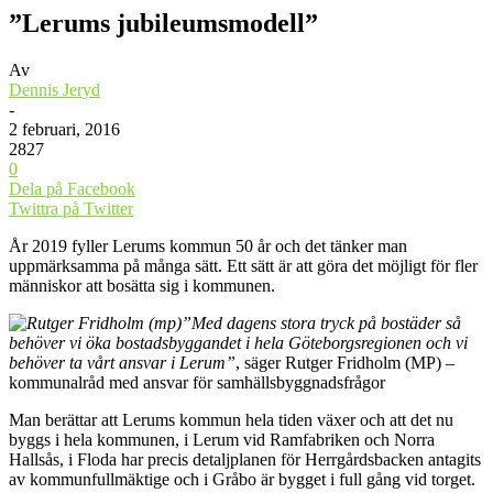
”Lerums jubileumsmodell”
Av
Dennis Jeryd
-
2 februari, 2016
2827
0
Dela på Facebook
Twittra på Twitter
År 2019 fyller Lerums kommun 50 år och det tänker man
uppmärksamma på många sätt. Ett sätt är att göra det möjligt för fler
människor att bosätta sig i kommunen.
”Med dagens stora tryck på bostäder så
behöver vi öka bostadsbyggandet i hela Göteborgsregionen och vi
behöver ta vårt ansvar i Lerum”
, säger Rutger Fridholm (MP) –
kommunalråd med ansvar för samhällsbyggnadsfrågor
Man berättar att Lerums kommun hela tiden växer och att det nu
byggs i hela kommunen, i Lerum vid Ramfabriken och Norra
Hallsås, i Floda har precis detaljplanen för Herrgårdsbacken antagits
av kommunfullmäktige och i Gråbo är bygget i full gång vid torget.