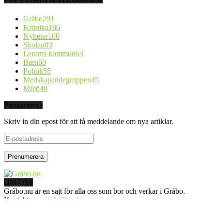
Gråbo
291
Krönika
186
Nyheter
100
Skolan
83
Lerums kommun
63
Barn
60
Politik
55
Medskapandegruppen
45
Miljö
40
Prenumerera
Skriv in din epost för att få meddelande om nya artiklar.
E-
postadress
OM OSS
Gråbo.nu är en sajt för alla oss som bor och verkar i Gråbo.
Kontakta oss:
info@grabo.nu
FÖLJ OSS