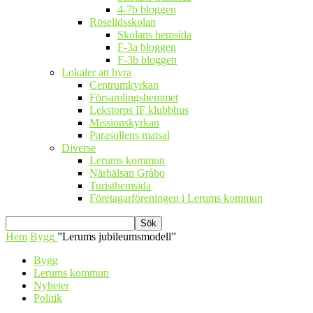
4-7b bloggen
Röselidsskolan
Skolans hemsida
F-3a bloggen
F-3b bloggen
Lokaler att hyra
Centrumkyrkan
Församlingshemmet
Lekstorps IF klubbhus
Missionskyrkan
Parasollens matsal
Diverse
Lerums kommun
Närhälsan Gråbo
Turisthemsida
Företagarföreningen i Lerums kommun
Hem
Bygg
”Lerums jubileumsmodell”
Bygg
Lerums kommun
Nyheter
Politik