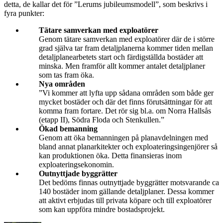
detta, de kallar det för ”Lerums jubileumsmodell”, som beskrivs i
fyra punkter:
Tätare samverkan med exploatörer
Genom tätare samverkan med exploatörer där de i större
grad själva tar fram detaljplanerna kommer tiden mellan
detaljplanearbetets start och färdigställda bostäder att
minska. Men framför allt kommer antalet detaljplaner
som tas fram öka.
Nya områden
”Vi kommer att lyfta upp sådana områden som både ger
mycket bostäder och där det finns förutsättningar för att
komma fram fortare. Det rör sig bl.a. om Norra Hallsås
(etapp II), Södra Floda och Stenkullen.”
Ökad bemanning
Genom att öka bemanningen på planavdelningen med
bland annat planarkitekter och exploateringsingenjörer så
kan produktionen öka. Detta finansieras inom
exploateringsekonomin.
Outnyttjade byggrätter
Det bedöms finnas outnyttjade byggrätter motsvarande ca
140 bostäder inom gällande detaljplaner. Dessa kommer
att aktivt erbjudas till privata köpare och till exploatörer
som kan uppföra mindre bostadsprojekt.