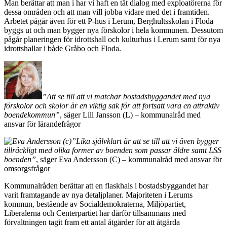
Man berättar att man i har vi haft en tät dialog med exploatörerna för
dessa områden och att man vill jobba vidare med det i framtiden.
Arbetet pågår även för ett P-hus i Lerum, Berghultsskolan i Floda
byggs ut och man bygger nya förskolor i hela kommunen. Dessutom
pågår planeringen för idrottshall och kulturhus i Lerum samt för nya
idrottshallar i både Gråbo och Floda.
”Att se till att vi matchar bostadsbyggandet med nya
förskolor och skolor är en viktig sak för att fortsatt vara en attraktiv
boendekommun”
, säger Lill Jansson (L) – kommunalråd med
ansvar för lärandefrågor
”Lika självklart är att se till att vi även bygger
tillräckligt med olika former av boenden som passar äldre samt LSS
boenden”
, säger Eva Andersson (C) – kommunalråd med ansvar för
omsorgsfrågor
Kommunalråden berättar att en flaskhals i bostadsbyggandet har
varit framtagande av nya detaljplaner. Majoriteten i Lerums
kommun, bestående av Socialdemokraterna, Miljöpartiet,
Liberalerna och Centerpartiet har därför tillsammans med
förvaltningen tagit fram ett antal åtgärder för att åtgärda