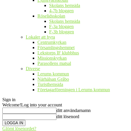
Ljungviksskolan
Skolans hemsida
4-7b bloggen
Röselidsskolan
Skolans hemsida
F-3a bloggen
F-3b bloggen
Lokaler att hyra
Centrumkyrkan
Församlingshemmet
Lekstorps IF klubbhus
Missionskyrkan
Parasollens matsal
Diverse
Lerums kommun
Närhälsan Gråbo
Turisthemsida
Företagarföreningen i Lerums kommun
Sign in
Welcome!
Log into your account
ditt användarnamn
ditt lösenord
Glömt lösenordet?