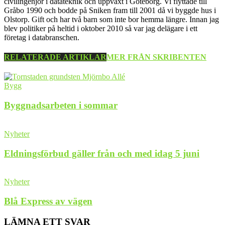
civilingenjör i datateknik och uppväxt i Göteborg. Vi flyttade till
Gråbo 1990 och bodde på Sniken fram till 2001 då vi byggde hus i
Olstorp. Gift och har två barn som inte bor hemma längre. Innan jag
blev politiker på heltid i oktober 2010 så var jag delägare i ett
företag i databranschen.
RELATERADE ARTIKLAR
MER FRÅN SKRIBENTEN
Bygg
Byggnadsarbeten i sommar
Nyheter
Eldningsförbud gäller från och med idag 5 juni
Nyheter
Blå Express av vägen
LÄMNA ETT SVAR