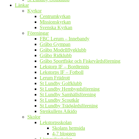
Länkar
Kyrkor
Centrumkyrkan
Missionskyrkan
Svenska Kyrkan
Föreningar
FBC Lerum – Innebandy
Gråbo Gympan
Gråbo Modellflygklubb
Gråbo Ridklubb
Gråbo Sportfiske och Fiskevårdsförening
Lekstorp IF – Bordtennis
Lekstorps IF – Fotboll
Lerum Friidrott
St Lundby Golfklubb
St Lundby Hembygdsförening
St Lundby Samhällsförening
St Lundby Scoutkår
St Lundby Trädgårdsförening
Stenkullens Aikido
Skolor
Lekstorpsskolan
Skolans hemsida
4-7 bloggen