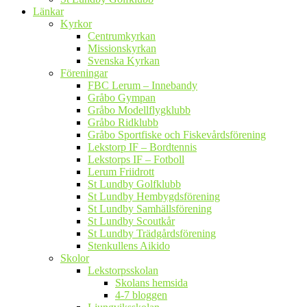
Länkar
Kyrkor
Centrumkyrkan
Missionskyrkan
Svenska Kyrkan
Föreningar
FBC Lerum – Innebandy
Gråbo Gympan
Gråbo Modellflygklubb
Gråbo Ridklubb
Gråbo Sportfiske och Fiskevårdsförening
Lekstorp IF – Bordtennis
Lekstorps IF – Fotboll
Lerum Friidrott
St Lundby Golfklubb
St Lundby Hembygdsförening
St Lundby Samhällsförening
St Lundby Scoutkår
St Lundby Trädgårdsförening
Stenkullens Aikido
Skolor
Lekstorpsskolan
Skolans hemsida
4-7 bloggen