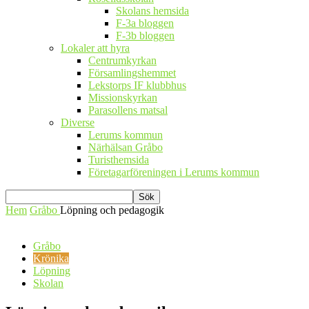
Skolans hemsida
F-3a bloggen
F-3b bloggen
Lokaler att hyra
Centrumkyrkan
Församlingshemmet
Lekstorps IF klubbhus
Missionskyrkan
Parasollens matsal
Diverse
Lerums kommun
Närhälsan Gråbo
Turisthemsida
Företagarföreningen i Lerums kommun
Hem
Gråbo
Löpning och pedagogik
Gråbo
Krönika
Löpning
Skolan