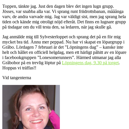
Toppen, tänkte jag. Just den dagen blev det ingen lugn grupp.
Jösses, var snabba alla var. Vi sprang runt friidrottsbanan, mååånga
varv, de andra varvade mig. Jag var väldigt sist, men jag sprang hela
tiden och kände mig otroligt nöjd efteråt. Det finns en lugnare grupp
på tisdagar om du vill testa den, sa ledaren, när jag skulle gå.
Jag anmälde mig till Sylvesterloppet och sprang det på en för mig
mycket bra tid. Ännu mer peppad. Nu har vi skapat en löpargrupp i
Gråbo. Lördagen 7 februari är det ”Löpningens dag” – kanske inte
helt och hållet en officiell helgdag, men ett härligt påhitt av en löpare
i facebookgruppen ”Lonesomerunners”. Härmed utmanar jag alla
Gråbobor på en trevlig löptur på
Löpningens dag, 9.30 på torget
.
Hoppas vi träffas!!
Vid tangenterna