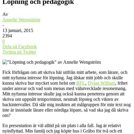
Löpning och pedagogik
Av
Annelie Wengström
-
13 januari, 2015
2394
0
Dela på Facebook
Twittra på Twitter
Fick förfrågan om att skriva här utifrån mitt arbete, som lärare, och
mitt nyfunna intresse för löpning. Jag älskar mitt jobb och skulle
kunna skriva hur mycket som helst om
BFL
,
Dylan William
, frihet
under ansvar och vad som menas med välutvecklade resonemang.
Mitt nyfunna intresse skulle jag också kunna penetrera genom att
skriva om uppnått tempo/minut, neutralt löpsteg och vikten av
backintervaller. Då slår mig insikten att målgruppen för min text nog
inte är insnöade lärare eller nördiga löpare, så vad ska jag då skriva
om?
En presentation är väl alltid på sin plats i alla fall. Jag är relativt
nyinflyttad. Min familj och jag köpte hus i Gråbo för två och ett