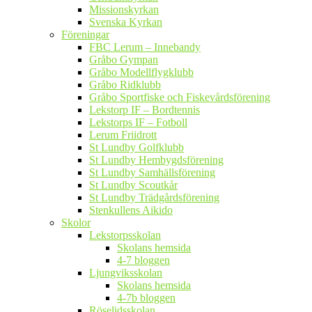
Missionskyrkan
Svenska Kyrkan
Föreningar
FBC Lerum – Innebandy
Gråbo Gympan
Gråbo Modellflygklubb
Gråbo Ridklubb
Gråbo Sportfiske och Fiskevårdsförening
Lekstorp IF – Bordtennis
Lekstorps IF – Fotboll
Lerum Friidrott
St Lundby Golfklubb
St Lundby Hembygdsförening
St Lundby Samhällsförening
St Lundby Scoutkår
St Lundby Trädgårdsförening
Stenkullens Aikido
Skolor
Lekstorpsskolan
Skolans hemsida
4-7 bloggen
Ljungviksskolan
Skolans hemsida
4-7b bloggen
Röselidsskolan