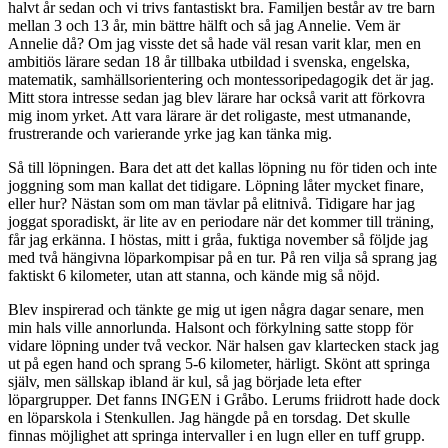
halvt år sedan och vi trivs fantastiskt bra. Familjen består av tre barn
mellan 3 och 13 år, min bättre hälft och så jag Annelie. Vem är
Annelie då? Om jag visste det så hade väl resan varit klar, men en
ambitiös lärare sedan 18 år tillbaka utbildad i svenska, engelska,
matematik, samhällsorientering och montessoripedagogik det är jag.
Mitt stora intresse sedan jag blev lärare har också varit att förkovra
mig inom yrket. Att vara lärare är det roligaste, mest utmanande,
frustrerande och varierande yrke jag kan tänka mig.
Så till löpningen. Bara det att det kallas löpning nu för tiden och inte
joggning som man kallat det tidigare. Löpning låter mycket finare,
eller hur? Nästan som om man tävlar på elitnivå. Tidigare har jag
joggat sporadiskt, är lite av en periodare när det kommer till träning,
får jag erkänna. I höstas, mitt i gråa, fuktiga november så följde jag
med två hängivna löparkompisar på en tur. På ren vilja så sprang jag
faktiskt 6 kilometer, utan att stanna, och kände mig så nöjd.
Blev inspirerad och tänkte ge mig ut igen några dagar senare, men
min hals ville annorlunda. Halsont och förkylning satte stopp för
vidare löpning under två veckor. När halsen gav klartecken stack jag
ut på egen hand och sprang 5-6 kilometer, härligt. Skönt att springa
själv, men sällskap ibland är kul, så jag började leta efter
löpargrupper. Det fanns INGEN i Gråbo. Lerums friidrott hade dock
en löparskola i Stenkullen. Jag hängde på en torsdag. Det skulle
finnas möjlighet att springa intervaller i en lugn eller en tuff grupp.