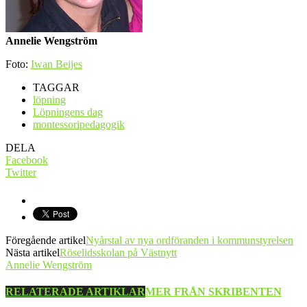
Annelie Wengström
Foto:
Iwan Beijes
TAGGAR
löpning
Löpningens dag
montessoripedagogik
DELA
Facebook
Twitter
Föregående artikel
Nyårstal av nya ordföranden i kommunstyrelsen
Nästa artikel
Röselidsskolan på Västnytt
Annelie Wengström
RELATERADE ARTIKLAR
MER FRÅN SKRIBENTEN