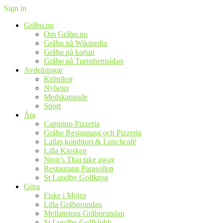
Sign in
Gråbo.nu
Om Gråbo.nu
Gråbo på Wikipedia
Gråbo på kartan
Gråbo på Turisthemsidan
Avdelningar
Krönikor
Nyheter
Medskapande
Sport
Äta
Campino Pizzeria
Gråbo Restaurang och Pizzeria
Lailas konditori & Lunchcafé
Lilla Kiosken
Nion’s Thai take away
Restaurang Parasollen
St Lundby Golfkrog
Göra
Fiske i Mjörn
Lilla Gråborundan
Mellanstora Gråborundan
St Lundby Golfklubb