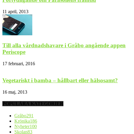
11 april, 2013
Till alla vårdnadshavare i Gråbo angående appen
Periscope
17 februari, 2016
Vegetariskt i bamba – hållbart eller hälsosamt?
16 maj, 2013
POPULÄRA KATEGORIER
Gråbo
291
Krönika
186
Nyheter
100
Skolan
83