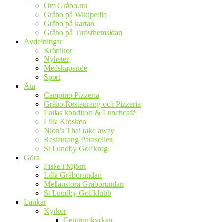
Om Gråbo.nu
Gråbo på Wikipedia
Gråbo på kartan
Gråbo på Turisthemsidan
Avdelningar
Krönikor
Nyheter
Medskapande
Sport
Äta
Campino Pizzeria
Gråbo Restaurang och Pizzeria
Lailas konditori & Lunchcafé
Lilla Kiosken
Nion’s Thai take away
Restaurang Parasollen
St Lundby Golfkrog
Göra
Fiske i Mjörn
Lilla Gråborundan
Mellanstora Gråborundan
St Lundby Golfklubb
Länkar
Kyrkor
Centrumkyrkan