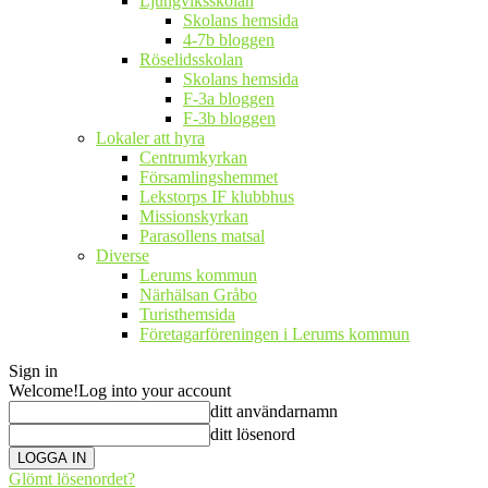
Ljungviksskolan
Skolans hemsida
4-7b bloggen
Röselidsskolan
Skolans hemsida
F-3a bloggen
F-3b bloggen
Lokaler att hyra
Centrumkyrkan
Församlingshemmet
Lekstorps IF klubbhus
Missionskyrkan
Parasollens matsal
Diverse
Lerums kommun
Närhälsan Gråbo
Turisthemsida
Företagarföreningen i Lerums kommun
Sign in
Welcome!
Log into your account
ditt användarnamn
ditt lösenord
Glömt lösenordet?