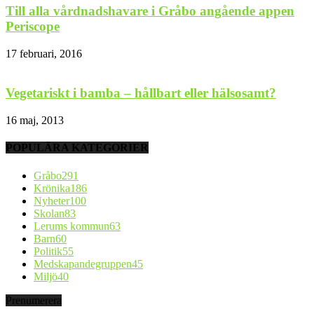
Till alla vårdnadshavare i Gråbo angående appen
Periscope
17 februari, 2016
Vegetariskt i bamba – hållbart eller hälsosamt?
16 maj, 2013
POPULÄRA KATEGORIER
Gråbo
291
Krönika
186
Nyheter
100
Skolan
83
Lerums kommun
63
Barn
60
Politik
55
Medskapandegruppen
45
Miljö
40
Prenumerera