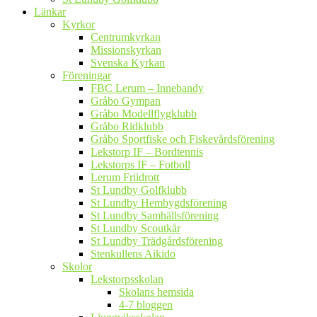
Länkar
Kyrkor
Centrumkyrkan
Missionskyrkan
Svenska Kyrkan
Föreningar
FBC Lerum – Innebandy
Gråbo Gympan
Gråbo Modellflygklubb
Gråbo Ridklubb
Gråbo Sportfiske och Fiskevårdsförening
Lekstorp IF – Bordtennis
Lekstorps IF – Fotboll
Lerum Friidrott
St Lundby Golfklubb
St Lundby Hembygdsförening
St Lundby Samhällsförening
St Lundby Scoutkår
St Lundby Trädgårdsförening
Stenkullens Aikido
Skolor
Lekstorpsskolan
Skolans hemsida
4-7 bloggen