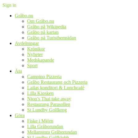
Sign in
Gråbo.nu
Om Gråbo.nu
Gråbo på Wikipedia
Gråbo på kartan
Gråbo på Turisthemsidan
Avdelningar
Krönikor
Nyheter
Medskapande
Sport
Äta
Campino Pizzeria
Gråbo Restaurang och Pizzeria
Lailas konditori & Lunchcafé
Lilla Kiosken
Nion’s Thai take away
Restaurang Parasollen
St Lundby Golfkrog
Göra
Fiske i Mjörn
Lilla Gråborundan
Mellanstora Gråborundan
St Lundby Golfklubb