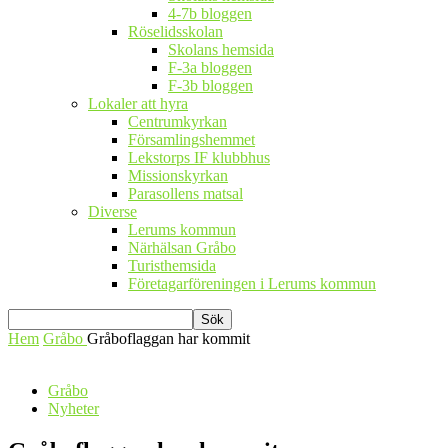
4-7b bloggen
Röselidsskolan
Skolans hemsida
F-3a bloggen
F-3b bloggen
Lokaler att hyra
Centrumkyrkan
Församlingshemmet
Lekstorps IF klubbhus
Missionskyrkan
Parasollens matsal
Diverse
Lerums kommun
Närhälsan Gråbo
Turisthemsida
Företagarföreningen i Lerums kommun
Hem
Gråbo
Gråboflaggan har kommit
Gråbo
Nyheter