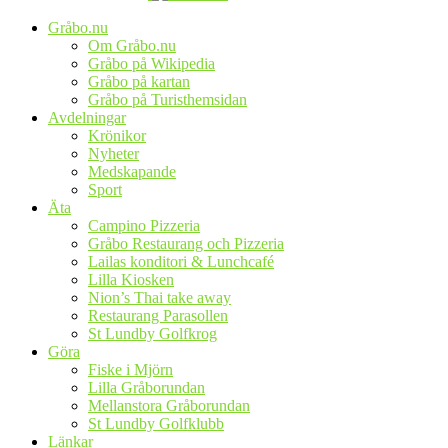
Gråbo.nu
Om Gråbo.nu
Gråbo på Wikipedia
Gråbo på kartan
Gråbo på Turisthemsidan
Avdelningar
Krönikor
Nyheter
Medskapande
Sport
Äta
Campino Pizzeria
Gråbo Restaurang och Pizzeria
Lailas konditori & Lunchcafé
Lilla Kiosken
Nion’s Thai take away
Restaurang Parasollen
St Lundby Golfkrog
Göra
Fiske i Mjörn
Lilla Gråborundan
Mellanstora Gråborundan
St Lundby Golfklubb
Länkar