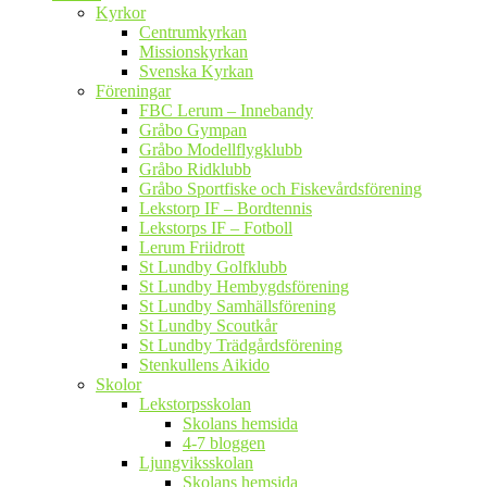
Kyrkor
Centrumkyrkan
Missionskyrkan
Svenska Kyrkan
Föreningar
FBC Lerum – Innebandy
Gråbo Gympan
Gråbo Modellflygklubb
Gråbo Ridklubb
Gråbo Sportfiske och Fiskevårdsförening
Lekstorp IF – Bordtennis
Lekstorps IF – Fotboll
Lerum Friidrott
St Lundby Golfklubb
St Lundby Hembygdsförening
St Lundby Samhällsförening
St Lundby Scoutkår
St Lundby Trädgårdsförening
Stenkullens Aikido
Skolor
Lekstorpsskolan
Skolans hemsida
4-7 bloggen
Ljungviksskolan
Skolans hemsida