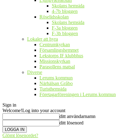
Ljungviksskolan
Skolans hemsida
4-7b bloggen
Röselidsskolan
Skolans hemsida
F-3a bloggen
F-3b bloggen
Lokaler att hyra
Centrumkyrkan
Församlingshemmet
Lekstorps IF klubbhus
Missionskyrkan
Parasollens matsal
Diverse
Lerums kommun
Närhälsan Gråbo
Turisthemsida
Företagarföreningen i Lerums kommun
Sign in
Welcome!
Log into your account
ditt användarnamn
ditt lösenord
Glömt lösenordet?