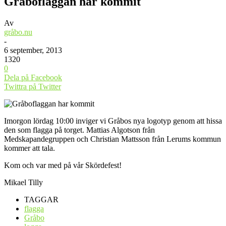
Gråboflaggan har kommit
Av
gråbo.nu
-
6 september, 2013
1320
0
Dela på Facebook
Twittra på Twitter
Imorgon lördag 10:00 inviger vi Gråbos nya logotyp genom att hissa
den som flagga på torget. Mattias Algotson från
Medskapandegruppen och Christian Mattsson från Lerums kommun
kommer att tala.
Kom och var med på vår Skördefest!
Mikael Tilly
TAGGAR
flagga
Gråbo