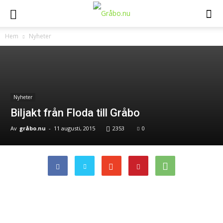
Hem
Nyheter
Nyheter
Biljakt från Floda till Gråbo
Av
gråbo.nu
-
11 augusti, 2015
2353
0