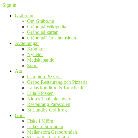
Sign in
Gråbo.nu
Om Gråbo.nu
Gråbo på Wikipedia
Gråbo på kartan
Gråbo på Turisthemsidan
Avdelningar
Krönikor
Nyheter
Medskapande
Sport
Äta
Campino Pizzeria
Gråbo Restaurang och Pizzeria
Lailas konditori & Lunchcafé
Lilla Kiosken
Nion’s Thai take away
Restaurang Parasollen
St Lundby Golfkrog
Göra
Fiske i Mjörn
Lilla Gråborundan
Mellanstora Gråborundan
St Lundby Golfklubb