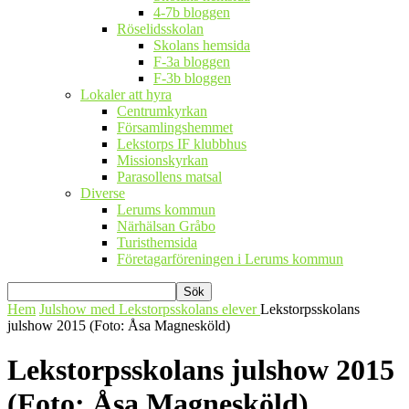
4-7b bloggen
Röselidsskolan
Skolans hemsida
F-3a bloggen
F-3b bloggen
Lokaler att hyra
Centrumkyrkan
Församlingshemmet
Lekstorps IF klubbhus
Missionskyrkan
Parasollens matsal
Diverse
Lerums kommun
Närhälsan Gråbo
Turisthemsida
Företagarföreningen i Lerums kommun
Hem
Julshow med Lekstorpsskolans elever
Lekstorpsskolans
julshow 2015 (Foto: Åsa Magnesköld)
Lekstorpsskolans julshow 2015
(Foto: Åsa Magnesköld)