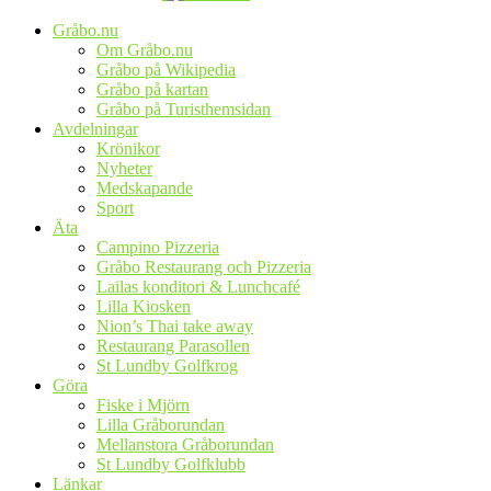
Gråbo.nu
Om Gråbo.nu
Gråbo på Wikipedia
Gråbo på kartan
Gråbo på Turisthemsidan
Avdelningar
Krönikor
Nyheter
Medskapande
Sport
Äta
Campino Pizzeria
Gråbo Restaurang och Pizzeria
Lailas konditori & Lunchcafé
Lilla Kiosken
Nion’s Thai take away
Restaurang Parasollen
St Lundby Golfkrog
Göra
Fiske i Mjörn
Lilla Gråborundan
Mellanstora Gråborundan
St Lundby Golfklubb
Länkar