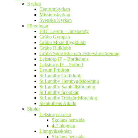
Kyrkor
Centrumkyrkan
Missionskyrkan
Svenska Kyrkan
Föreningar
FBC Lerum – Innebandy
Gråbo Gympan
Gråbo Modellflygklubb
Gråbo Ridklubb
Gråbo Sportfiske och Fiskevårdsförening
Lekstorp IF – Bordtennis
Lekstorps IF – Fotboll
Lerum Friidrott
St Lundby Golfklubb
St Lundby Hembygdsförening
St Lundby Samhällsförening
St Lundby Scoutkår
St Lundby Trädgårdsförening
Stenkullens Aikido
Skolor
Lekstorpsskolan
Skolans hemsida
4-7 bloggen
Ljungviksskolan
Skolans hemsida