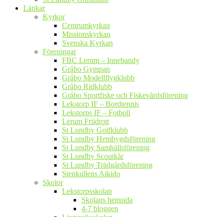
Länkar
Kyrkor
Centrumkyrkan
Missionskyrkan
Svenska Kyrkan
Föreningar
FBC Lerum – Innebandy
Gråbo Gympan
Gråbo Modellflygklubb
Gråbo Ridklubb
Gråbo Sportfiske och Fiskevårdsförening
Lekstorp IF – Bordtennis
Lekstorps IF – Fotboll
Lerum Friidrott
St Lundby Golfklubb
St Lundby Hembygdsförening
St Lundby Samhällsförening
St Lundby Scoutkår
St Lundby Trädgårdsförening
Stenkullens Aikido
Skolor
Lekstorpsskolan
Skolans hemsida
4-7 bloggen