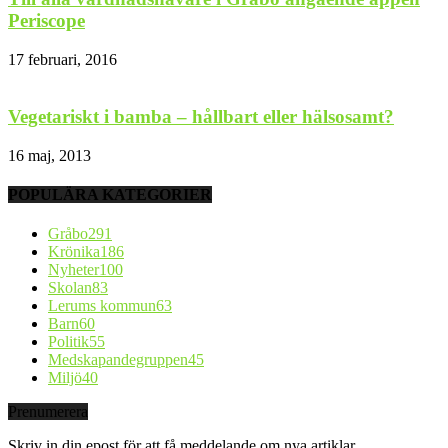
Periscope
17 februari, 2016
Vegetariskt i bamba – hållbart eller hälsosamt?
16 maj, 2013
POPULÄRA KATEGORIER
Gråbo
291
Krönika
186
Nyheter
100
Skolan
83
Lerums kommun
63
Barn
60
Politik
55
Medskapandegruppen
45
Miljö
40
Prenumerera
Skriv in din epost för att få meddelande om nya artiklar.