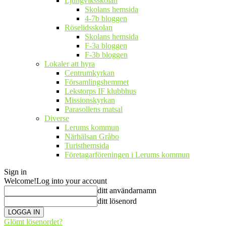
Ljungviksskolan
Skolans hemsida
4-7b bloggen
Röselidsskolan
Skolans hemsida
F-3a bloggen
F-3b bloggen
Lokaler att hyra
Centrumkyrkan
Församlingshemmet
Lekstorps IF klubbhus
Missionskyrkan
Parasollens matsal
Diverse
Lerums kommun
Närhälsan Gråbo
Turisthemsida
Företagarföreningen i Lerums kommun
Sign in
Welcome!
Log into your account
ditt användarnamn
ditt lösenord
Glömt lösenordet?