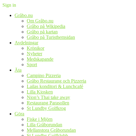
Sign in
Gråbo.nu
Om Gråbo.nu
Gråbo på Wikipedia
Gråbo på kartan
Gråbo på Turisthemsidan
Avdelningar
Krönikor
Nyheter
Medskapande
Sport
Äta
Campino Pizzeria
Gråbo Restaurang och Pizzeria
Lailas konditori & Lunchcafé
Lilla Kiosken
Nion’s Thai take away
Restaurang Parasollen
St Lundby Golfkrog
Göra
Fiske i Mjörn
Lilla Gråborundan
Mellanstora Gråborundan
St Lundby Golfklubb