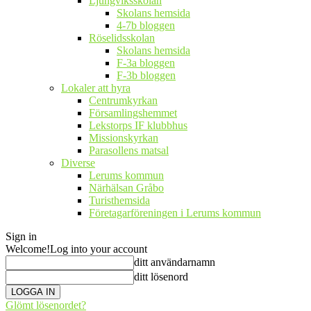
Ljungviksskolan
Skolans hemsida
4-7b bloggen
Röselidsskolan
Skolans hemsida
F-3a bloggen
F-3b bloggen
Lokaler att hyra
Centrumkyrkan
Församlingshemmet
Lekstorps IF klubbhus
Missionskyrkan
Parasollens matsal
Diverse
Lerums kommun
Närhälsan Gråbo
Turisthemsida
Företagarföreningen i Lerums kommun
Sign in
Welcome!
Log into your account
ditt användarnamn
ditt lösenord
Glömt lösenordet?