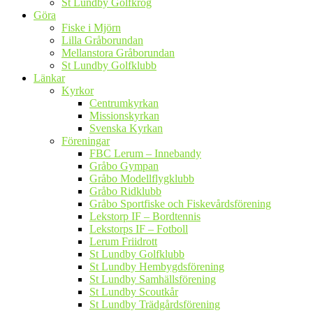
St Lundby Golfkrog
Göra
Fiske i Mjörn
Lilla Gråborundan
Mellanstora Gråborundan
St Lundby Golfklubb
Länkar
Kyrkor
Centrumkyrkan
Missionskyrkan
Svenska Kyrkan
Föreningar
FBC Lerum – Innebandy
Gråbo Gympan
Gråbo Modellflygklubb
Gråbo Ridklubb
Gråbo Sportfiske och Fiskevårdsförening
Lekstorp IF – Bordtennis
Lekstorps IF – Fotboll
Lerum Friidrott
St Lundby Golfklubb
St Lundby Hembygdsförening
St Lundby Samhällsförening
St Lundby Scoutkår
St Lundby Trädgårdsförening