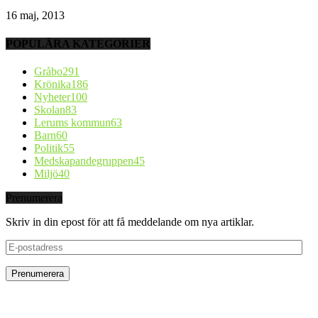
16 maj, 2013
POPULÄRA KATEGORIER
Gråbo
291
Krönika
186
Nyheter
100
Skolan
83
Lerums kommun
63
Barn
60
Politik
55
Medskapandegruppen
45
Miljö
40
Prenumerera
Skriv in din epost för att få meddelande om nya artiklar.
E-
postadress