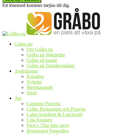
Ett lösenord kommer mejlas till dig.
Gråbo.nu
Om Gråbo.nu
Gråbo på Wikipedia
Gråbo på kartan
Gråbo på Turisthemsidan
Avdelningar
Krönikor
Nyheter
Medskapande
Sport
Äta
Campino Pizzeria
Gråbo Restaurang och Pizzeria
Lailas konditori & Lunchcafé
Lilla Kiosken
Nion’s Thai take away
Restaurang Parasollen