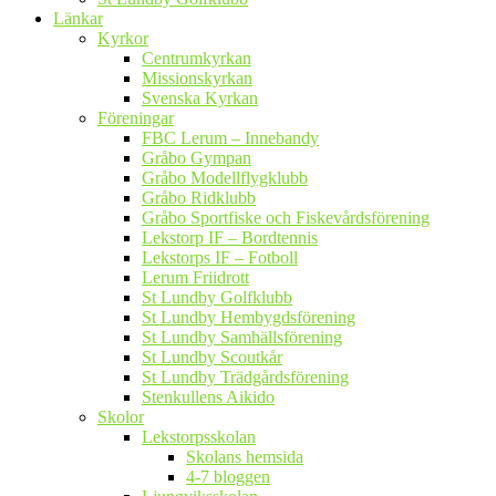
Länkar
Kyrkor
Centrumkyrkan
Missionskyrkan
Svenska Kyrkan
Föreningar
FBC Lerum – Innebandy
Gråbo Gympan
Gråbo Modellflygklubb
Gråbo Ridklubb
Gråbo Sportfiske och Fiskevårdsförening
Lekstorp IF – Bordtennis
Lekstorps IF – Fotboll
Lerum Friidrott
St Lundby Golfklubb
St Lundby Hembygdsförening
St Lundby Samhällsförening
St Lundby Scoutkår
St Lundby Trädgårdsförening
Stenkullens Aikido
Skolor
Lekstorpsskolan
Skolans hemsida
4-7 bloggen