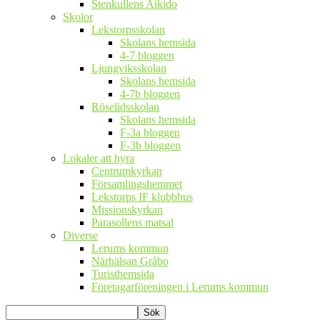
Stenkullens Aikido
Skolor
Lekstorpsskolan
Skolans hemsida
4-7 bloggen
Ljungviksskolan
Skolans hemsida
4-7b bloggen
Röselidsskolan
Skolans hemsida
F-3a bloggen
F-3b bloggen
Lokaler att hyra
Centrumkyrkan
Församlingshemmet
Lekstorps IF klubbhus
Missionskyrkan
Parasollens matsal
Diverse
Lerums kommun
Närhälsan Gråbo
Turisthemsida
Företagarföreningen i Lerums kommun